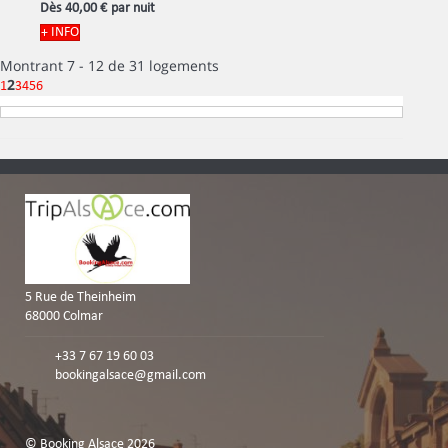
Dès
40,
00 €
par nuit
+ INFO
Montrant 7 - 12 de 31 logements
2
1
3
4
5
6
5 Rue de Theinheim
68000 Colmar
+33 7 67 19 60 03
bookingalsace@gmail.com
© Booking Alsace 2026