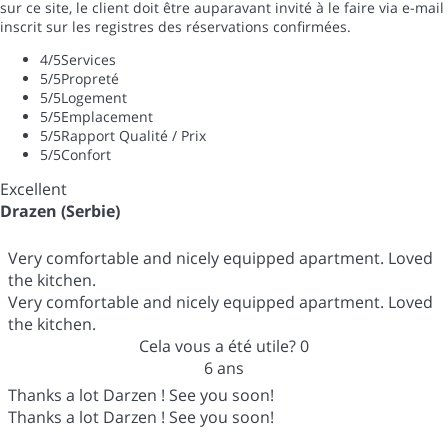
sur ce site, le client doit être auparavant invité à le faire via e-mail
inscrit sur les registres des réservations confirmées.
4
/5
Services
5
/5
Propreté
5
/5
Logement
5
/5
Emplacement
5
/5
Rapport Qualité / Prix
5
/5
Confort
Excellent
Drazen (Serbie)
Very comfortable and nicely equipped apartment. Loved
the kitchen.
Very comfortable and nicely equipped apartment. Loved
the kitchen.
Cela vous a été utile?
0
6 ans
Thanks a lot Darzen ! See you soon!
Thanks a lot Darzen ! See you soon!