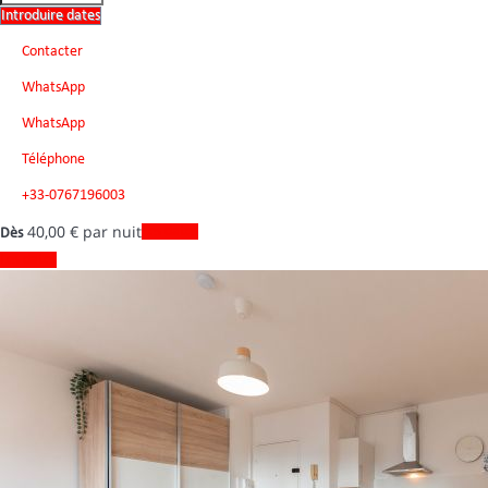
Introduire dates
Contacter
WhatsApp
WhatsApp
Téléphone
+33-0767196003
40,
00 €
par nuit
Les dates
Dès
Les dates