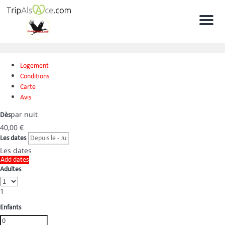
Men
Logement
Conditions
Carte
Avis
par nuit
Dès
40,
00 €
Les dates
Les dates
Add dates
Adultes
1
Enfants