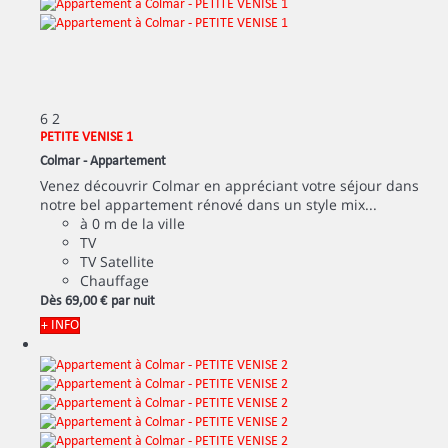
6
2
PETITE VENISE 1
Colmar -
Appartement
Venez découvrir Colmar en appréciant votre séjour dans
notre bel appartement rénové dans un style mix...
à 0 m de la ville
TV
TV Satellite
Chauffage
Dès
69,
00 €
par nuit
+ INFO