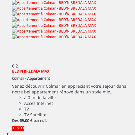
6
2
BED'N BREDALA MAX
Colmar -
Appartement
Venez découvrir Colmar en appréciant votre séjour dans
notre bel appartement rénové dans un style mix...
à 0 m de la ville
Accès Internet
TV
TV Satellite
Dès
69,
00 €
par nuit
+ INFO