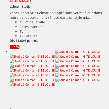
BELLE ALSACE 6
Colmar -
Studio
Venez découvrir Colmar en appréciant votre séjour dans
notre bel appartement rénové dans un style mix...
à 0 m de la ville
Accès Internet
TV
TV Satellite
Dès
36,
00 €
par nuit
+ INFO
2