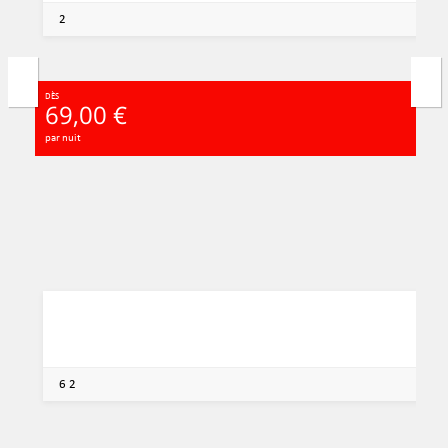
2
DÈS
69,00 €
par nuit
6
2