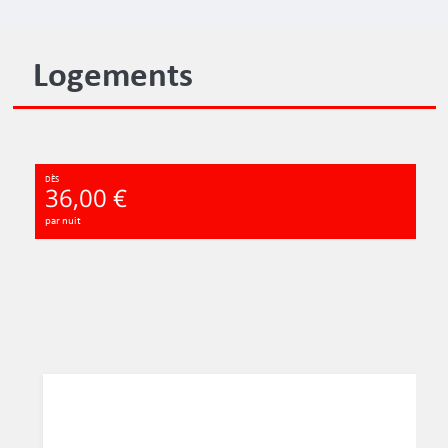
Logements
DÈS
36,00 €
par nuit