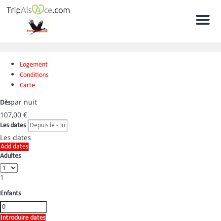
Men
Logement
Conditions
Carte
par nuit
Dès
107,
00 €
Les dates
Les dates
Add dates
Adultes
1
Enfants
Introduire dates