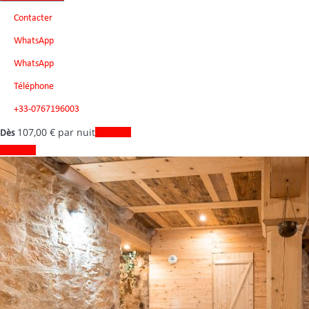
Contacter
WhatsApp
WhatsApp
Téléphone
+33-0767196003
107,
00 €
par nuit
Les dates
Dès
Les dates